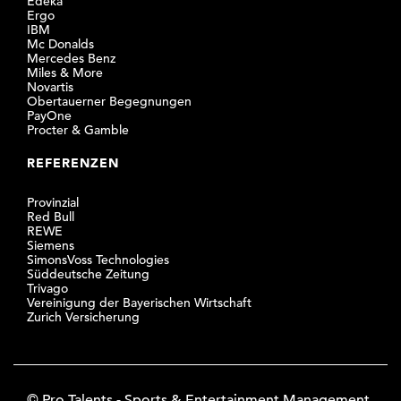
Edeka
Ergo
IBM
Mc Donalds
Mercedes Benz
Miles & More
Novartis
Obertauerner Begegnungen
PayOne
Procter & Gamble
REFERENZEN
Provinzial
Red Bull
REWE
Siemens
SimonsVoss Technologies
Süddeutsche Zeitung
Trivago
Vereinigung der Bayerischen Wirtschaft
Zurich Versicherung
© Pro Talents - Sports & Entertainment Management