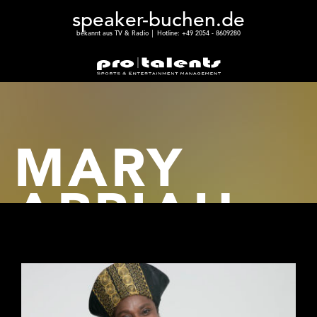
speaker-buchen.de
bekannt aus TV & Radio │ Hotline: +49 2054 - 8609280
MARY
APPIAH